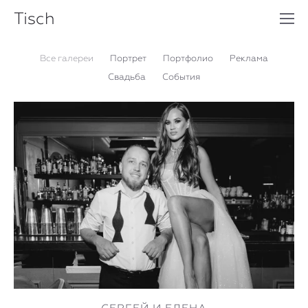
Tisch
Все галереи
Портрет
Портфолио
Реклама
Свадьба
События