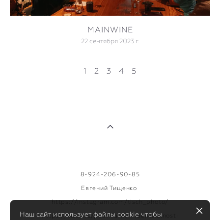
MAINWINE
22 сентября 2023 г.
1
2
3
4
5
8-924-206-90-85
Евгений Тищенко
https://instagram.com/tisch_photo/
Наш сайт использует файлы cookie чтобы
https://tisch.ru/politika-konfidentsialnosti